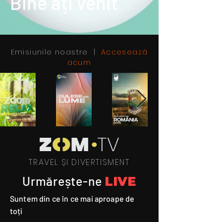
Bine ați venit
Emisiunile noastre |
Accesează
acum
TRAVEL ȘI DIVERTISMENT
Urmărește-ne
LIVE
Suntem din ce în ce mai aproape de
toți